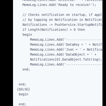
   MemoLog.Lines.Add('Ready to receive!');

   // Checks notification on startup, if applic
   // by tapping on Notification in Notificatio
   Notifications := PushService.StartupNotificat
   if Length(Notifications) > 0 then

   begin

       MemoLog.Lines.Add('---------------------
       MemoLog.Lines.Add('DataKey = ' + Notific
       MemoLog.Lines.Add('Json = ' + Notificati
       MemoLog.Lines.Add('DataObject = ' +

       Notifications[0].DataObject.ToString);

       MemoLog.Lines.Add('---------------------
   end;

 end;

{$ELSE}

 begin

 end;
