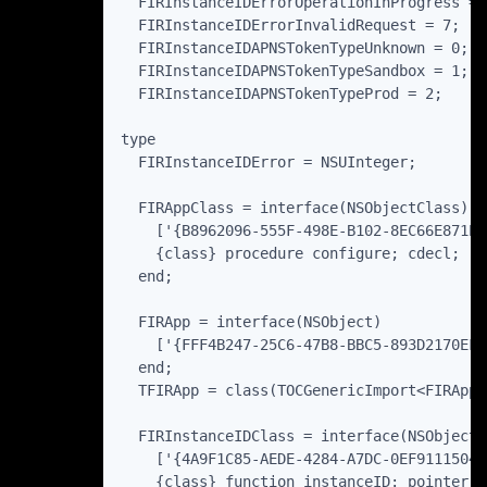
  FIRInstanceIDErrorOperationInProgress = 5
  FIRInstanceIDErrorInvalidRequest = 7;

  FIRInstanceIDAPNSTokenTypeUnknown = 0;

  FIRInstanceIDAPNSTokenTypeSandbox = 1;

  FIRInstanceIDAPNSTokenTypeProd = 2;

type

  FIRInstanceIDError = NSUInteger;

  FIRAppClass = interface(NSObjectClass)

    ['{B8962096-555F-498E-B102-8EC66E871EF2
    {class} procedure configure; cdecl;

  end;

  FIRApp = interface(NSObject)

    ['{FFF4B247-25C6-47B8-BBC5-893D2170EFA5
  end;

  TFIRApp = class(TOCGenericImport<FIRAppC
  FIRInstanceIDClass = interface(NSObjectCl
    ['{4A9F1C85-AEDE-4284-A7DC-0EF9111504B1
    {class} function instanceID: pointer; c