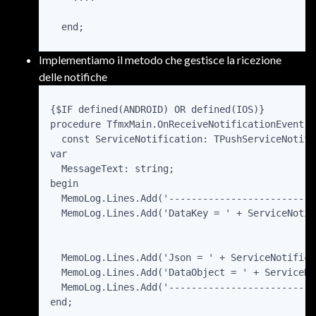
  end;
Implementiamo il metodo che gestisce la ricezione
delle notifiche
{$IF defined(ANDROID) OR defined(IOS)}

procedure TfmxMain.OnReceiveNotificationEvent(S
  const ServiceNotification: TPushServiceNotifi
var

  MessageText: string;

begin

  MemoLog.Lines.Add('--------------------------
  MemoLog.Lines.Add('DataKey = ' + ServiceNotif
  MemoLog.Lines.Add('Json = ' + ServiceNotifica
  MemoLog.Lines.Add('DataObject = ' + ServiceNo
  MemoLog.Lines.Add('--------------------------
end;
