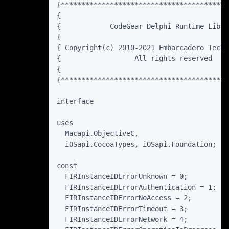
{*****************************************
{                                         
{            CodeGear Delphi Runtime Libra
{                                         
{ Copyright(c) 2010-2021 Embarcadero Techn
{                  All rights reserved    
{                                         
{*****************************************
interface

uses

  Macapi.ObjectiveC,

  iOSapi.CocoaTypes, iOSapi.Foundation;

const

  FIRInstanceIDErrorUnknown = 0;

  FIRInstanceIDErrorAuthentication = 1;

  FIRInstanceIDErrorNoAccess = 2;

  FIRInstanceIDErrorTimeout = 3;

  FIRInstanceIDErrorNetwork = 4;
