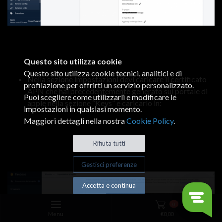
Questo sito utilizza cookie
Questo sito utilizza cookie tecnici, analitici e di
Nella sezione impostazioni devi caricare il certificato
profilazione per offrirti un servizio personalizzato.
APN che hai precedentemente generato sul portale di
Puoi scegliere come utilizzarli e modificare le
apple nella sezione “Keys” e caricarlo in:
impostazioni in qualsiasi momento.
Maggiori dettagli nella nostra
Cookie Policy
.
Rifiuta tutti
Gestisci preferenze
Accetta e continua
0
Menu
€
0,00