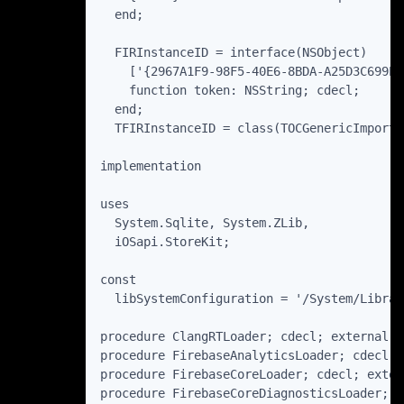
  end;

  FIRInstanceID = interface(NSObject)

    ['{2967A1F9-98F5-40E6-8BDA-A25D3C699ED3
    function token: NSString; cdecl;

  end;

  TFIRInstanceID = class(TOCGenericImport<
implementation

uses

  System.Sqlite, System.ZLib,

  iOSapi.StoreKit;

const

  libSystemConfiguration = '/System/Librar
procedure ClangRTLoader; cdecl; external '
procedure FirebaseAnalyticsLoader; cdecl; 
procedure FirebaseCoreLoader; cdecl; exter
procedure FirebaseCoreDiagnosticsLoader; c