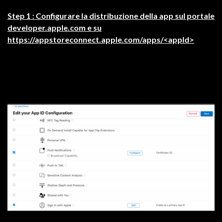
Step 1 : Configurare la distribuzione della app sul portale
developer.apple.com e su
https://appstoreconnect.apple.com/apps/<appId>