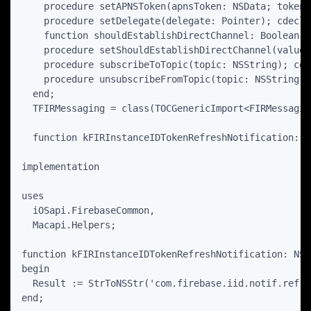
    procedure setAPNSToken(apnsToken: NSData; tokenT
    procedure setDelegate(delegate: Pointer); cdecl;

    function shouldEstablishDirectChannel: Boolean; c
    procedure setShouldEstablishDirectChannel(value:
    procedure subscribeToTopic(topic: NSString); cdec
    procedure unsubscribeFromTopic(topic: NSString); 
  end;

  TFIRMessaging = class(TOCGenericImport<FIRMessagin
  function kFIRInstanceIDTokenRefreshNotification: N
implementation

uses

  iOSapi.FirebaseCommon,

  Macapi.Helpers;

function kFIRInstanceIDTokenRefreshNotification: NSSt
begin

  Result := StrToNSStr('com.firebase.iid.notif.refre
end;
