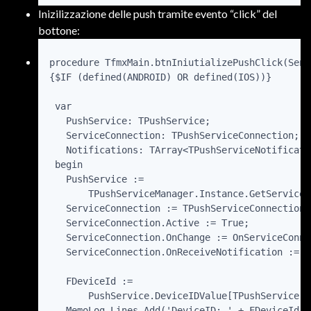
Inizilizzazione delle push tramite evento “click” del
bottone:
procedure TfmxMain.btnIniutializePushClick(Send
{$IF (defined(ANDROID) OR defined(IOS))}

 var

   PushService: TPushService;

   ServiceConnection: TPushServiceConnection;

   Notifications: TArray<TPushServiceNotificatio
 begin

   PushService :=

       TPushServiceManager.Instance.GetServiceB
   ServiceConnection := TPushServiceConnection.
   ServiceConnection.Active := True;

   ServiceConnection.OnChange := OnServiceConne
   ServiceConnection.OnReceiveNotification := O
   FDeviceId :=

       PushService.DeviceIDValue[TPushService.T
   MemoLog.Lines.Add('DeviceID: ' + FDeviceId);
