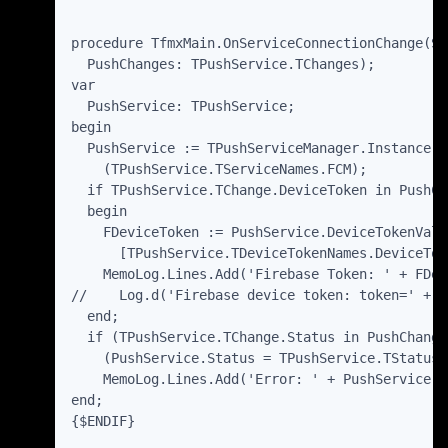
procedure TfmxMain.OnServiceConnectionChange(Se
  PushChanges: TPushService.TChanges);

var

  PushService: TPushService;

begin

  PushService := TPushServiceManager.Instance.G
    (TPushService.TServiceNames.FCM);

  if TPushService.TChange.DeviceToken in PushCh
  begin

    FDeviceToken := PushService.DeviceTokenValue
      [TPushService.TDeviceTokenNames.DeviceToke
    MemoLog.Lines.Add('Firebase Token: ' + FDev
//    Log.d('Firebase device token: token=' + F
  end;

  if (TPushService.TChange.Status in PushChanges
    (PushService.Status = TPushService.TStatus.
    MemoLog.Lines.Add('Error: ' + PushService.S
end;

{$ENDIF}