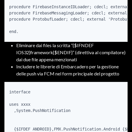
procedure FirebaseInstanceIDLoader; cdecl; external 
procedure FirebaseMessagingLoader; cdecl; external  
procedure ProtobufLoader; cdecl; external 'Protobuf';
Eliminare dai files la scritta “{$IFNDEF
IOS32}framework{$ENDIF}” (direttiva al compilatore)
dai due file appena menzionati
Includere le librerie di Embarcadero per la gestione
delle push via FCM nel form principale del progetto
interface

uses xxxx

  ,System.PushNotification

  {$IFDEF ANDROID},FMX.PushNotification.Android {$END