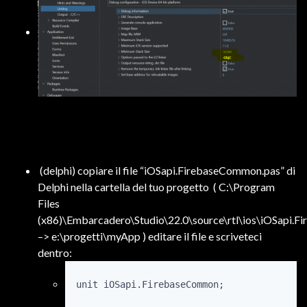
(delphi) copiare il file “iOSapi.FirebaseCommon.pas” di
Delphi nella cartella del tuo progetto ( C:\Program
Files
(x86)\Embarcadero\Studio\22.0\source\rtl\ios\iOSapi.
–> e:\progetti\myApp ) editare il file e scriveteci
dentro:
unit iOSapi.FirebaseCommon;
