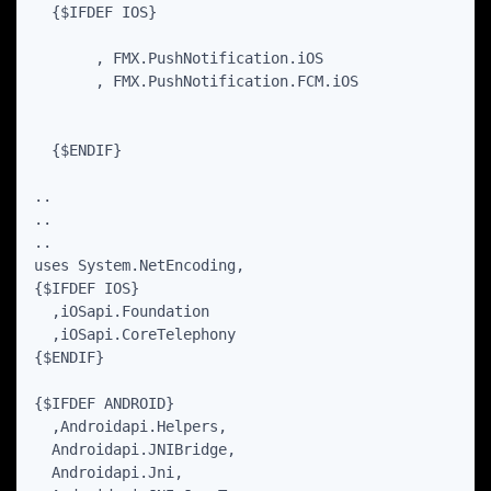
  {$IFDEF IOS}

       , FMX.PushNotification.iOS

       , FMX.PushNotification.FCM.iOS

  {$ENDIF}

..

..

..

uses System.NetEncoding, 

{$IFDEF IOS}

  ,iOSapi.Foundation

  ,iOSapi.CoreTelephony

{$ENDIF}

{$IFDEF ANDROID}

  ,Androidapi.Helpers,

  Androidapi.JNIBridge,

  Androidapi.Jni,
