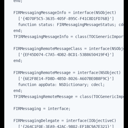
  end;

  FIRMessagingMessageInfo = interface(NSObject)

    ['{4D70F5C5-3635-405F-895C-F41C8D1FD76B}']

    function status: FIRMessagingMessageStatus; cdecl
  end;

  TFIRMessagingMessageInfo = class(TOCGenericImport<
  FIRMessagingRemoteMessageClass = interface(NSObject
    ['{EF45D074-C7A5-4DB2-BCD1-53B8650419F4}']

  end;

  FIRMessagingRemoteMessage = interface(NSObject)

    ['{6E2F8E14-FD8D-4B5D-8026-A607BE0B8F9C}']

    function appData: NSDictionary; cdecl;

  end;

  TFIRMessagingRemoteMessage = class(TOCGenericImpor
  FIRMessaging = interface;

  FIRMessagingDelegate = interface(IObjectiveC)

    ['{264C1F0E-3EA9-42AC-9802-EF1BC9A7E321}']
