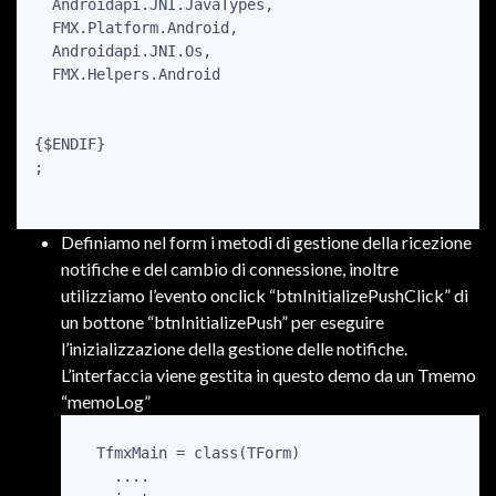
  Androidapi.JNI.JavaTypes,

  FMX.Platform.Android,

  Androidapi.JNI.Os,

  FMX.Helpers.Android

{$ENDIF}

;

Definiamo nel form i metodi di gestione della ricezione
notifiche e del cambio di connessione, inoltre
utilizziamo l’evento onclick “btnInitializePushClick” di
un bottone “btnInitializePush” per eseguire
l’inizializzazione della gestione delle notifiche.
L’interfaccia viene gestita in questo demo da un Tmemo
“memoLog”
  TfmxMain = class(TForm)

    ....
