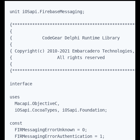
unit iOSapi.FirebaseMessaging;

{****************************************************
{                                                    
{            CodeGear Delphi Runtime Library         
{                                                    
{ Copyright(c) 2010-2021 Embarcadero Technologies, In
{                  All rights reserved               
{                                                    
{****************************************************
interface

uses

  Macapi.ObjectiveC,

  iOSapi.CocoaTypes, iOSapi.Foundation;

const

  FIRMessagingErrorUnknown = 0;

  FIRMessagingErrorAuthentication = 1;
