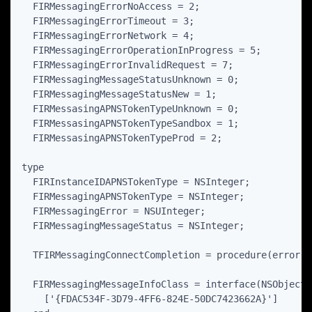
  FIRMessagingErrorNoAccess = 2;

  FIRMessagingErrorTimeout = 3;

  FIRMessagingErrorNetwork = 4;

  FIRMessagingErrorOperationInProgress = 5;

  FIRMessagingErrorInvalidRequest = 7;

  FIRMessagingMessageStatusUnknown = 0;

  FIRMessagingMessageStatusNew = 1;

  FIRMessasingAPNSTokenTypeUnknown = 0;

  FIRMessasingAPNSTokenTypeSandbox = 1;

  FIRMessasingAPNSTokenTypeProd = 2;

type

  FIRInstanceIDAPNSTokenType = NSInteger;

  FIRMessagingAPNSTokenType = NSInteger;

  FIRMessagingError = NSUInteger;

  FIRMessagingMessageStatus = NSInteger;

  TFIRMessagingConnectCompletion = procedure(error: 
  FIRMessagingMessageInfoClass = interface(NSObjectCl
    ['{FDAC534F-3D79-4FF6-824E-50DC7423662A}']
