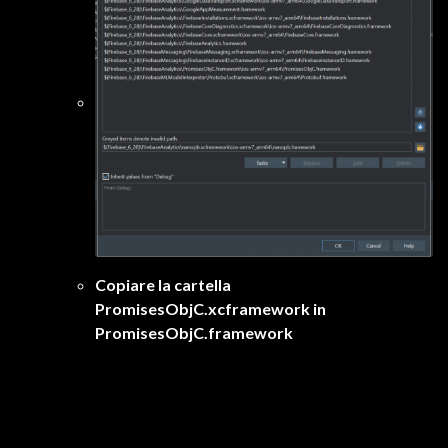
Copiare la cartella
PromisesObjC.xcframework in
PromisesObjC.framework