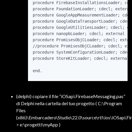
procedure FirebaseInstallationsLoader; cde
procedure FoundationLoader; cdecl; externa
procedure GoogleAppMeasurementLoader; cdec
procedure GoogleDataTransportLoader; cdecl
procedure GoogleUtilitiesLoader; cdecl; ex
procedure nanopbLoader; cdecl; external 'n
procedure PromisesObjCLoader; cdecl; exter
//procedure PromisesObjCLoader; cdecl; ext
procedure SystemConfigurationLoader; cdecl
procedure StoreKitLoader; cdecl; external 
(delphi) copiare il file “iOSapi.FirebaseMessaging.pas”
di Delphi nella cartella del tuo progetto ( C:\Program
Files
(x86)\Embarcadero\Studio\22.0\source\rtl\ios\iOSapi.F
> e:\progetti\myApp )