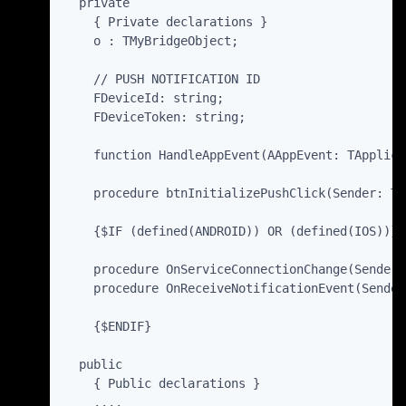
  private

    { Private declarations }

    o : TMyBridgeObject;

    // PUSH NOTIFICATION ID

    FDeviceId: string;

    FDeviceToken: string;

    function HandleAppEvent(AAppEvent: TApplica
    procedure btnInitializePushClick(Sender: TO
    {$IF (defined(ANDROID)) OR (defined(IOS))}

    procedure OnServiceConnectionChange(Sender:
    procedure OnReceiveNotificationEvent(Sender
    {$ENDIF}

  public

    { Public declarations }

    ....
