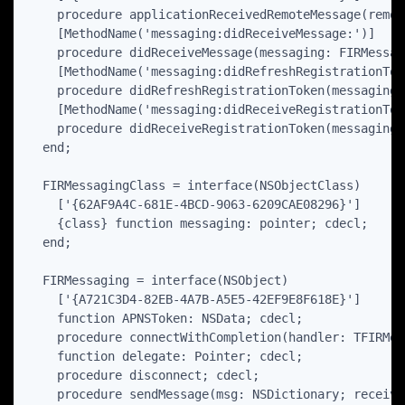
    procedure applicationReceivedRemoteMessage(remot
    [MethodName('messaging:didReceiveMessage:')]

    procedure didReceiveMessage(messaging: FIRMessag
    [MethodName('messaging:didRefreshRegistrationToke
    procedure didRefreshRegistrationToken(messaging:
    [MethodName('messaging:didReceiveRegistrationToke
    procedure didReceiveRegistrationToken(messaging:
  end;

  FIRMessagingClass = interface(NSObjectClass)

    ['{62AF9A4C-681E-4BCD-9063-6209CAE08296}']

    {class} function messaging: pointer; cdecl;

  end;

  FIRMessaging = interface(NSObject)

    ['{A721C3D4-82EB-4A7B-A5E5-42EF9E8F618E}']

    function APNSToken: NSData; cdecl;

    procedure connectWithCompletion(handler: TFIRMes
    function delegate: Pointer; cdecl;

    procedure disconnect; cdecl;

    procedure sendMessage(msg: NSDictionary; receive