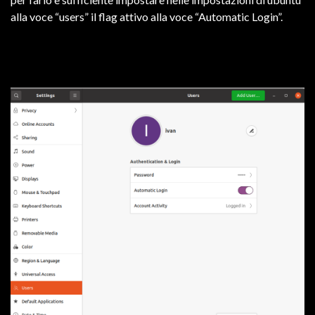
alla voce “users” il flag attivo alla voce “Automatic Login”.