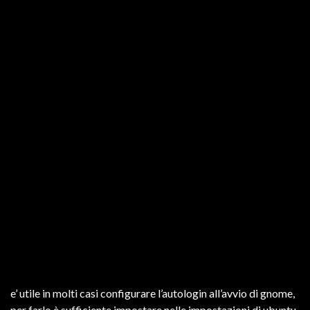
e’ utile in molti casi configurare l’autologin all’avvio di gnome,
per farlo è sufficiente impostare nelle impostazioni di ubuntu