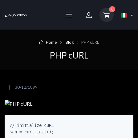
0
Home
Blog
PHP cURL
PHP cURL
30/12/1899
// initialize cURL

$ch = curl_init();
