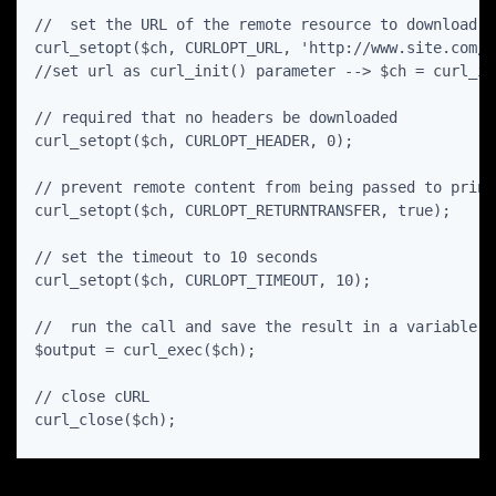
//  set the URL of the remote resource to download

curl_setopt($ch, CURLOPT_URL, 'http://www.site.com/i
//set url as curl_init() parameter --> $ch = curl_in
// required that no headers be downloaded

curl_setopt($ch, CURLOPT_HEADER, 0);

// prevent remote content from being passed to print

curl_setopt($ch, CURLOPT_RETURNTRANSFER, true);

// set the timeout to 10 seconds

curl_setopt($ch, CURLOPT_TIMEOUT, 10);

//  run the call and save the result in a variable

$output = curl_exec($ch);

// close cURL

curl_close($ch);