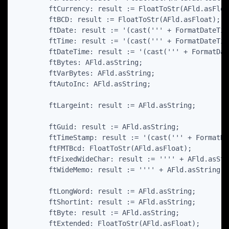
        ftCurrency: result := FloatToStr(AFld.asFloat
        ftBCD: result := FloatToStr(AFld.asFloat);

        ftDate: result := '(cast(''' + FormatDateTim
        ftTime: result := '(cast(''' + FormatDateTim
        ftDateTime: result := '(cast(''' + FormatDat
        ftBytes: AFld.asString;

        ftVarBytes: AFld.asString;

        ftAutoInc: AFld.asString;

        ftLargeint: result := AFld.asString;

        ftGuid: result := AFld.asString;

        ftTimeStamp: result := '(cast(''' + FormatDa
        ftFMTBcd: FloatToStr(AFld.asFloat);

        ftFixedWideChar: result := '''' + AFld.asStr
        ftWideMemo: result := '''' + AFld.asString.R
        ftLongWord: result := AFld.asString;

        ftShortint: result := AFld.asString;

        ftByte: result := AFld.asString;

        ftExtended: FloatToStr(AFld.asFloat);
