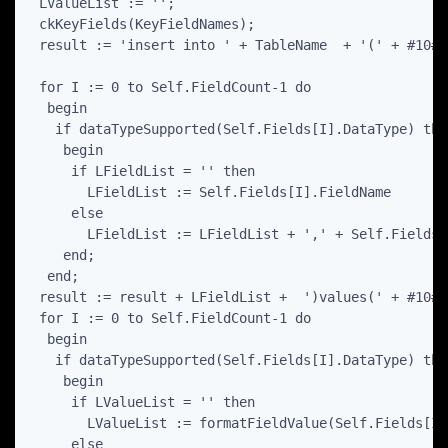
 LValueList := '';

 ckKeyFields(KeyFieldNames);

 result := 'insert into ' + TableName  + '(' + #10#13
 for I := 0 to Self.FieldCount-1 do

  begin

   if dataTypeSupported(Self.Fields[I].DataType) then
    begin

     if LFieldList = '' then

       LFieldList := Self.Fields[I].FieldName

     else

       LFieldList := LFieldList + ',' + Self.Fields[
    end;

  end;

 result := result + LFieldList +  ')values(' + #10#13
 for I := 0 to Self.FieldCount-1 do

  begin

   if dataTypeSupported(Self.Fields[I].DataType) then
    begin

     if LValueList = '' then

       LValueList := formatFieldValue(Self.Fields[I])
     else
