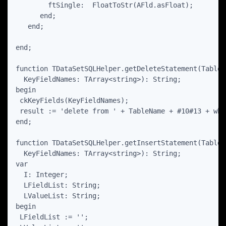
        ftSingle:  FloatToStr(AFld.asFloat);

      end;

   end;

end;

function TDataSetSQLHelper.getDeleteStatement(TableN
  KeyFieldNames: TArray<string>): String;

begin

 ckKeyFields(KeyFieldNames);

 result := 'delete from ' + TableName + #10#13 + whe
end;

function TDataSetSQLHelper.getInsertStatement(TableN
  KeyFieldNames: TArray<string>): String;

var

  I: Integer;

  LFieldList: String;

  LValueList: String;

begin

 LFieldList := '';
