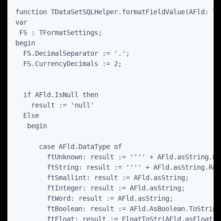
function TDataSetSQLHelper.formatFieldValue(AFld: TF
var

 FS : TFormatSettings;

begin

  FS.DecimalSeparator := '.';

  FS.CurrencyDecimals := 2;

  if AFld.IsNull then

    result := 'null'

  Else

   begin

      case AFld.DataType of

        ftUnknown: result := '''' + AFld.asString.Re
        ftString: result := '''' + AFld.asString.Rep
        ftSmallint: result := AFld.asString;

        ftInteger: result := AFld.asString;

        ftWord: result := AFld.asString;

        ftBoolean: result := AFld.AsBoolean.ToString(
        ftFloat: result := FloatToStr(AFld.asFloat);
