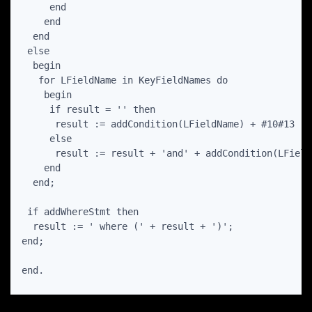
     end

    end

  end

 else

  begin

   for LFieldName in KeyFieldNames do

    begin

     if result = '' then

      result := addCondition(LFieldName) + #10#13

     else

      result := result + 'and' + addCondition(LField
    end

  end;

 if addWhereStmt then

  result := ' where (' + result + ')';

end;
