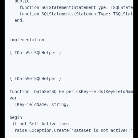
  public

    function SQLStatement(StatementType: TSQLStateme
    function SQLStatements(StatementType: TSQLStatem
  end;

implementation

{ TDataSetSQLHelper }

{ TDataSetSQLHelper }

function TDataSetSQLHelper.ckKeyFields(KeyFieldNames
var

  LKeyFieldName: string;

begin

 if not Self.Active then

  raise Exception.Create('Dataset is not active!!');
