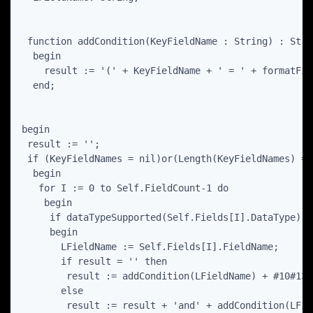
 function addCondition(KeyFieldName : String) : Strin
  begin

    result := '(' + KeyFieldName + ' = ' + formatFie
  end;

begin

 result := '';

 if (KeyFieldNames = nil)or(Length(KeyFieldNames) = 0
  begin

   for I := 0 to Self.FieldCount-1 do

    begin

     if dataTypeSupported(Self.Fields[I].DataType) th
     begin

       LFieldName := Self.Fields[I].FieldName;

       if result = '' then

        result := addCondition(LFieldName) + #10#13

       else

        result := result + 'and' + addCondition(LFie