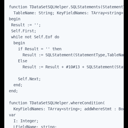
function TDataSetSQLHelper.SQLStatements(StatementTy
  TableName: String; KeyFieldNames: TArray<string>):
begin

 Result := '';

 Self.First;

 while not Self.Eof do

  begin

    if Result = '' then

      Result := SQLStatement(StatementType,TableName
    Else

      Result := Result + #10#13 + SQLStatement(State
    Self.Next;

  end;

end;

function TDataSetSQLHelper.whereCondition(

  KeyFieldNames: TArray<string>; addWhereStmt : Bool
var

  I: Integer;

  LFieldName: string;
