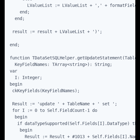
       LValueList := LValueList + ',' + formatFieldV
    end;

  end;

 result := result + LValueList + ')';

end;

function TDataSetSQLHelper.getUpdateStatement(TableN
  KeyFieldNames: TArray<string>): String;

var

  I: Integer;

begin

 ckKeyFields(KeyFieldNames);

 Result := 'update ' + TableName + ' set ';

 for I := 0 to Self.FieldCount-1 do

  begin

   if dataTypeSupported(Self.Fields[I].DataType) then
    begin

      Result := Result + #1013 + Self.Fields[I].Name