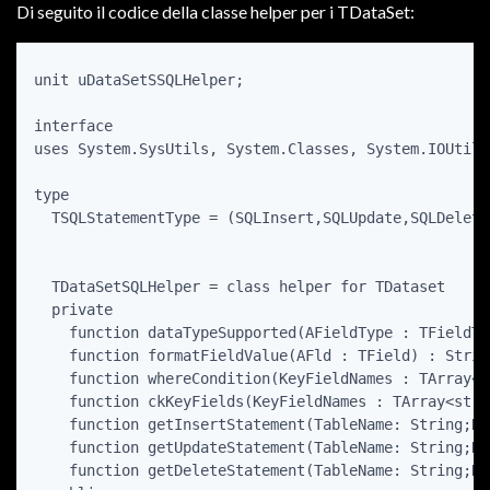
Di seguito il codice della classe helper per i TDataSet:
unit uDataSetSSQLHelper;

interface

uses System.SysUtils, System.Classes, System.IOUtils,
type

  TSQLStatementType = (SQLInsert,SQLUpdate,SQLDelete)
  TDataSetSQLHelper = class helper for TDataset

  private

    function dataTypeSupported(AFieldType : TFieldTy
    function formatFieldValue(AFld : TField) : String
    function whereCondition(KeyFieldNames : TArray<s
    function ckKeyFields(KeyFieldNames : TArray<stri
    function getInsertStatement(TableName: String;Ke
    function getUpdateStatement(TableName: String;Ke
    function getDeleteStatement(TableName: String;Ke