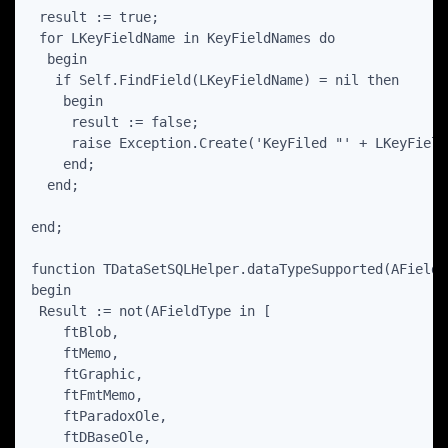
 result := true;

 for LKeyFieldName in KeyFieldNames do

  begin

   if Self.FindField(LKeyFieldName) = nil then

    begin

     result := false;

     raise Exception.Create('KeyFiled "' + LKeyField
    end;

  end;

end;

function TDataSetSQLHelper.dataTypeSupported(AFieldT
begin

 Result := not(AFieldType in [

    ftBlob,

    ftMemo,

    ftGraphic,

    ftFmtMemo,

    ftParadoxOle,

    ftDBaseOle,
