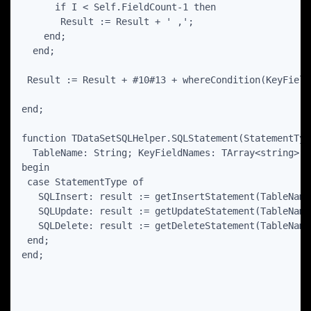
      if I < Self.FieldCount-1 then

       Result := Result + ' ,';

    end;

  end;

 Result := Result + #10#13 + whereCondition(KeyFieldN
end;

function TDataSetSQLHelper.SQLStatement(StatementTyp
  TableName: String; KeyFieldNames: TArray<string>):
begin

 case StatementType of

   SQLInsert: result := getInsertStatement(TableName
   SQLUpdate: result := getUpdateStatement(TableName
   SQLDelete: result := getDeleteStatement(TableName
 end;

end;
