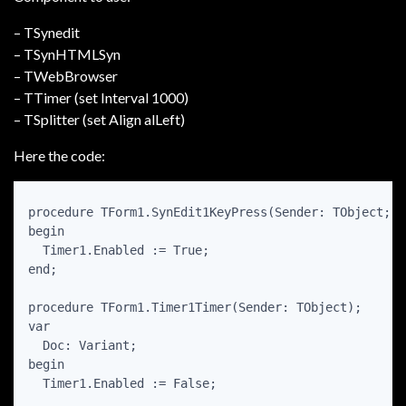
– TSynedit
– TSynHTMLSyn
– TWebBrowser
– TTimer (set Interval 1000)
– TSplitter (set Align alLeft)
Here the code:
procedure TForm1.SynEdit1KeyPress(Sender: TObject; v
begin

  Timer1.Enabled := True;

end;

procedure TForm1.Timer1Timer(Sender: TObject);

var

  Doc: Variant;

begin

  Timer1.Enabled := False;
