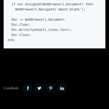
  if not Assigned(WebBrowser1.Document) then

    WebBrowser1.Navigate('about:blank');

  Doc := WebBrowser1.Document;

  Doc.Clear;

  Doc.Write(SynEdit1.Lines.Text);

  Doc.Close;

end;
Condividi: