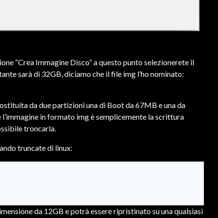
zione “Crea Immagine Disco” a questo punto selezionerete il
ultante sarà di 32GB, diciamo che il file img l’ho nominato:
costituita da due partizioni una di Boot da 67MB e una da
e l’immagine in formato img è semplicemente la scrittura
ssibile troncarla.
mando truncate di linux:
dimensione da 12GB e potrà essere ripristinato su una qualsiasi