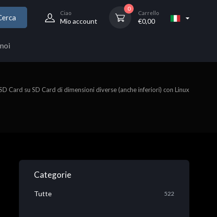
0
Ciao
Carrello
Cerca
Mio account
€
0,00
noi
SD Card su SD Card di dimensioni diverse (anche inferiori) con Linux
Categorie
Tutte
522