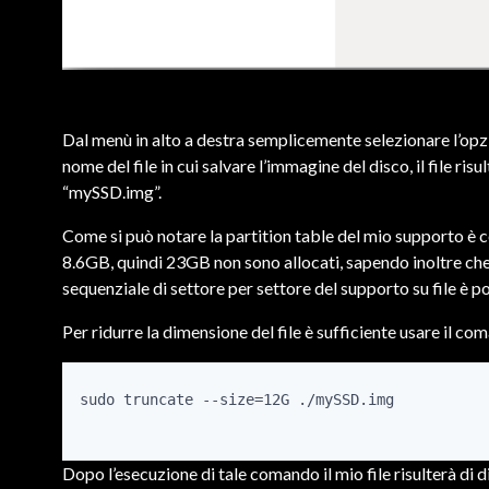
Dal menù in alto a destra semplicemente selezionare l’op
nome del file in cui salvare l’immagine del disco, il file ris
“mySSD.img”.
Come si può notare la partition table del mio supporto è 
8.6GB, quindi 23GB non sono allocati, sapendo inoltre ch
sequenziale di settore per settore del supporto su file è po
Per ridurre la dimensione del file è sufficiente usare il co
sudo truncate --size=12G ./mySSD.img

Dopo l’esecuzione di tale comando il mio file risulterà di 