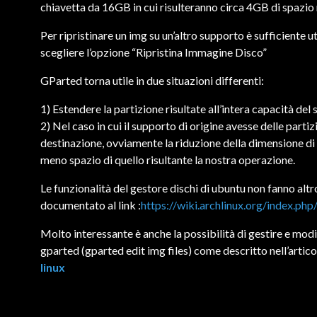
chiavetta da 16GB in cui risulteranno circa 4GB di spazio
Per ripristinare un img su un’altro supporto è sufficiente 
scegliere l’opzione “Ripristina Immagine Disco”
GParted torna utile in due situazioni differenti:
1) Estendere la partizione risultate all’intera capacità de
2) Nel caso in cui il supporto di origine avesse delle part
destinazione, ovviamente la riduzione della dimensione di 
meno spazio di quello risultante la nostra operazione.
Le funzionalità del gestore dischi di ubuntu non fanno alt
documentato al link :
https://wiki.archlinux.org/index.ph
Molto interessante è anche la possibilità di gestire e mod
gparted (gparted edit img files) come descritto nell’artic
linux