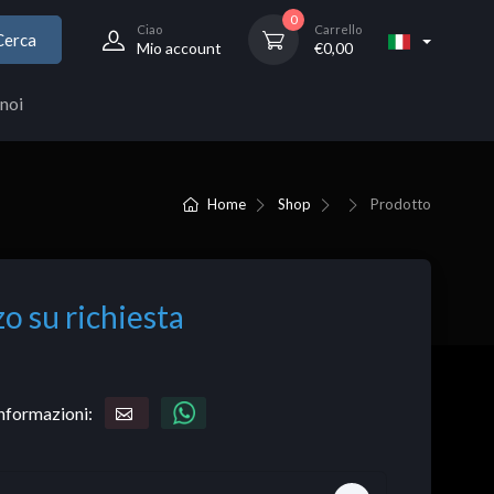
0
Ciao
Carrello
Cerca
Mio account
€
0,00
noi
Home
Shop
Prodotto
o su richiesta
informazioni: