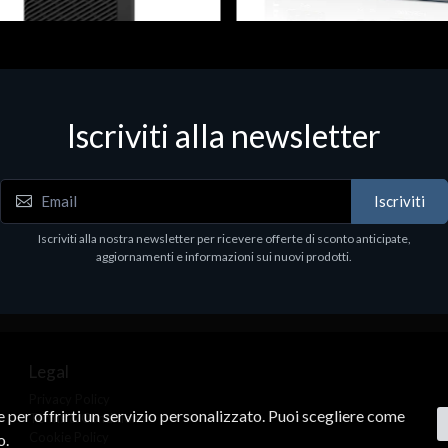
 & Workstations
Dispositivi di rete - LAN - WiFi - 4G
ell Pro Max Tower T2 CTO
Media conv. 1000BASE-SX/LX
Iscriviti alla newsletter
€21.35
.00
Iscriviti
Iscriviti alla nostra newsletter per ricevere offerte di sconto anticipate,
aggiornamenti e informazioni sui nuovi prodotti.
Legal
Privacy Policy
ne per offrirti un servizio personalizzato. Puoi scegliere come
Terms & Conditions
Cookie Policy
o.