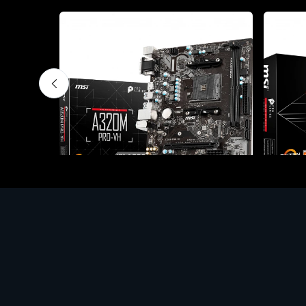
nboard -
Motherboards - Schede Madri - Mainboard -
Motherb
Soket
Soket
MSI A320M PRO-VH
MSI A
€95.67
€74.4