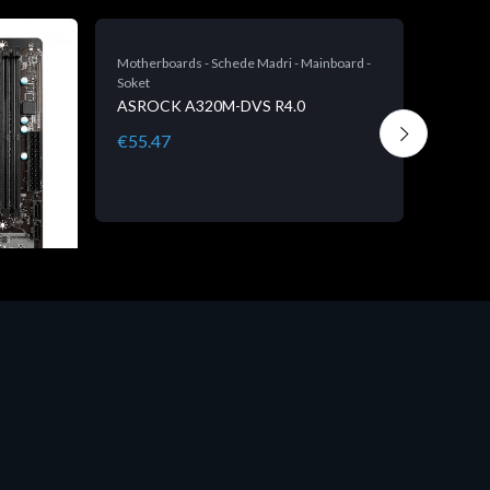
Motherboards - Schede Madri - Mainboard -
Motherb
Soket
Soket
ASROCK A320M-DVS R4.0
ASROC
€55.47
€100.
nboard -