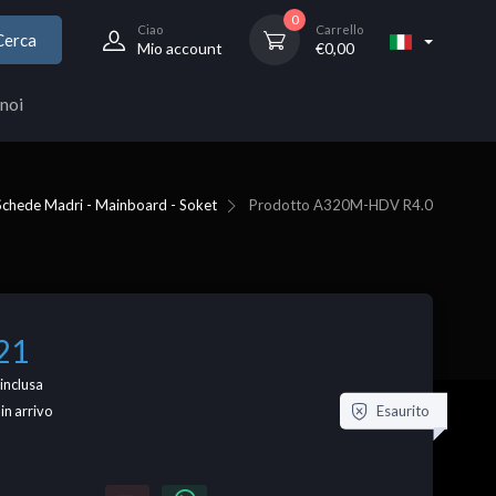
0
Ciao
Carrello
Cerca
Mio account
€
0,00
noi
chede Madri - Mainboard - Soket
Prodotto
A320M-HDV R4.0
21
inclusa
Esaurito
 in arrivo