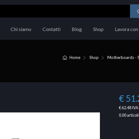
Chi siamo
Contatti
Blog
Shop
Lavora con 
Home
Shop
Motherboards - S
€ 51.
€ 62.48
IVA 
0.00
articoli