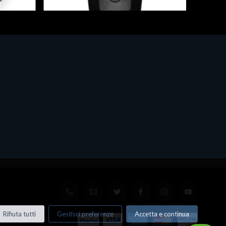
Fiscalizzatori
Desktop
/LH
Newland lettore bar-code e QR-code
DELL Pr
Modello: NL BS80 2D CMOS BT
14900K
SCANNER 370 DEC
11 Pro
12GB
€292.80
€3379
Rifiuta tutti
Gestisci preferenze
Accetta e continua