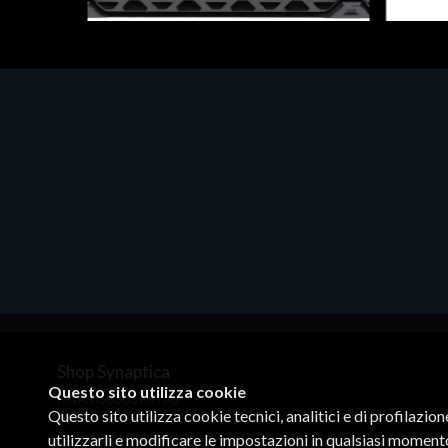
Hard Disk - SSD
Desktop
 NVMe
WD_BLACK SN850X NVMe SSD
CTO/D
 8 TB -
WDBB9H0020BNC - SSD - 2 TB -
W11P
NVMe) -
interno - M.2 2280 - PCIe 4.0 (NVMe) -
€2867
dissipatore integrato - nero
€789.40
Shop Synaptica
Questo sito utilizza cookie
P.IVA 05830520960
Questo sito utilizza cookie tecnici, analitici e di profilazio
+39 02 00704272
customercare@synaptica.info
utilizzarli e modificare le impostazioni in qualsiasi moment