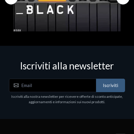
Iscriviti alla newsletter
Hard Disk - SSD
WD_BLACK SN850X NVMe SSD
Iscriviti
80
WDBB9H0020BNC - SSD - 2 TB - interno - M.2
2280 - PCIe 4.0 (NVMe) - dissipatore integrato -
Iscriviti alla nostra newsletter per ricevere offerte di sconto anticipate,
nero
aggiornamenti e informazioni sui nuovi prodotti.
€789.40