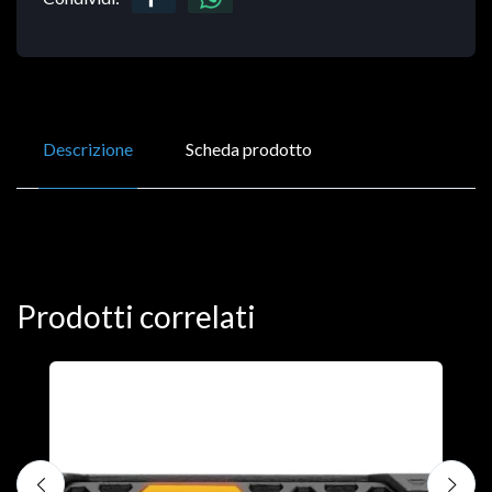
Descrizione
Scheda prodotto
Prodotti correlati
D
C
€