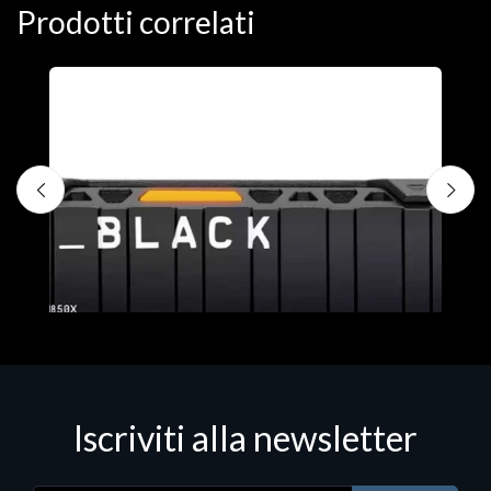
Prodotti correlati
D
C
€
Iscriviti alla newsletter
Hard Disk - SSD