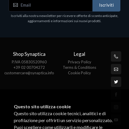
WD_BLACK SN850X NVMe SSD
Iscriviti
80
WDBB9H0020BNC - SSD - 2 TB - interno - M.2
2280 - PCIe 4.0 (NVMe) - dissipatore integrato -
Iscriviti alla nostra newsletter per ricevere offerte di sconto anticipate,
nero
aggiornamenti e informazioni sui nuovi prodotti.
€789.40
Shop Synaptica
Legal
P.IVA 05830520960
Privacy Policy
+39 02 00704272
Terms & Conditions
customercare@synaptica.info
Cookie Policy
Questo sito utilizza cookie
Questo sito utilizza cookie tecnici, analitici e di
profilazione per offrirti un servizio personalizzato.
Puoi scegliere come utilizzarli e modificare le