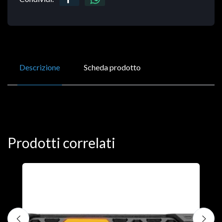
Descrizione
Scheda prodotto
Prodotti correlati
D
C
€