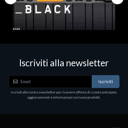
Iscriviti alla newsletter
Hard Disk - SSD
WD_BLACK SN850X NVMe SSD
Iscriviti
80
WDBB9H0020BNC - SSD - 2 TB - interno - M.2
2280 - PCIe 4.0 (NVMe) - dissipatore integrato -
Iscriviti alla nostra newsletter per ricevere offerte di sconto anticipate,
nero
aggiornamenti e informazioni sui nuovi prodotti.
€789.40