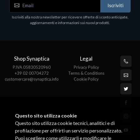
WD_BLACK SN850X NVMe SSD
Iscriviti
80
WDBB9H0020BNC - SSD - 2 TB - interno - M.2
2280 - PCIe 4.0 (NVMe) - dissipatore integrato -
Iscriviti alla nostra newsletter per ricevere offerte di sconto anticipate,
nero
aggiornamenti e informazioni sui nuovi prodotti.
€789.40
Shop Synaptica
Legal
P.IVA 05830520960
Privacy Policy
+39 02 00704272
Terms & Conditions
customercare@synaptica.info
Cookie Policy
Questo sito utilizza cookie
Questo sito utilizza cookie tecnici, analitici e di
profilazione per offrirti un servizio personalizzato.
Puoi scegliere come utilizzarli e modificare le