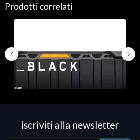
Prodotti correlati
D
C
€
Iscriviti alla newsletter
Hard Disk - SSD