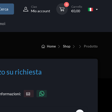
0
Ciao
Carrello
Cerca
Mio account
€
0,00
noi
Home
Shop
Prodotto
o su richiesta
informazioni: