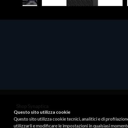
Desktop & Workstations
Disposit
SD
CTO/Dell Pro Max Tower T2 CTO
Media
B -
W11P
€21.3
(NVMe) -
€2867.00
Shop Synaptica
Questo sito utilizza cookie
P.IVA 05830520960
Questo sito utilizza cookie tecnici, analitici e di profilazio
+39 02 00704272
customercare@synaptica.info
utilizzarli e modificare le impostazioni in qualsiasi moment