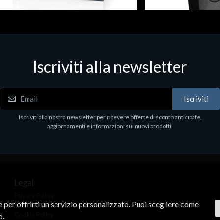
ivi di rete - LAN - WiFi - 4G
Fiscalizzatori
 conv. 1000BASE-SX/LX/LH
Newland lettore bar-code e Q
Iscriviti alla newsletter
Modello: NL BS80 2D CMOS B
5
SCANNER 370 DEC
€292.80
Iscriviti
Iscriviti alla nostra newsletter per ricevere offerte di sconto anticipate,
aggiornamenti e informazioni sui nuovi prodotti.
Legal
Privacy Policy
ne per offrirti un servizio personalizzato. Puoi scegliere come
Terms & Conditions
Cookie Policy
o.