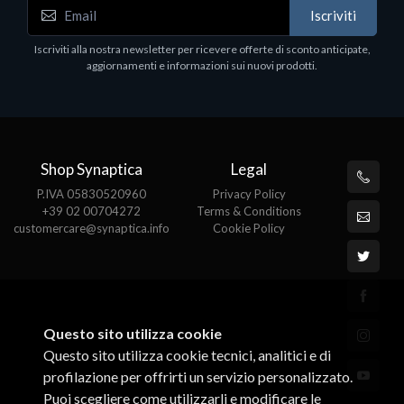
WD_BLACK SN850X NVMe SSD
Iscriviti
80
WDBB9H0020BNC - SSD - 2 TB - interno - M.2
2280 - PCIe 4.0 (NVMe) - dissipatore integrato -
Iscriviti alla nostra newsletter per ricevere offerte di sconto anticipate,
nero
aggiornamenti e informazioni sui nuovi prodotti.
€789.40
Shop Synaptica
Legal
P.IVA 05830520960
Privacy Policy
+39 02 00704272
Terms & Conditions
customercare@synaptica.info
Cookie Policy
Questo sito utilizza cookie
Questo sito utilizza cookie tecnici, analitici e di
profilazione per offrirti un servizio personalizzato.
Puoi scegliere come utilizzarli e modificare le