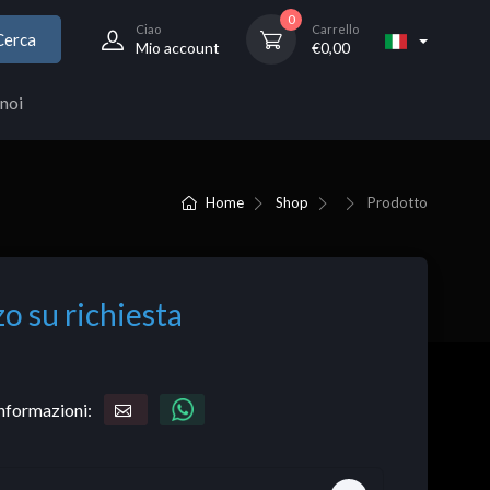
0
Ciao
Carrello
Cerca
Mio account
€
0,00
noi
Home
Shop
Prodotto
o su richiesta
informazioni: