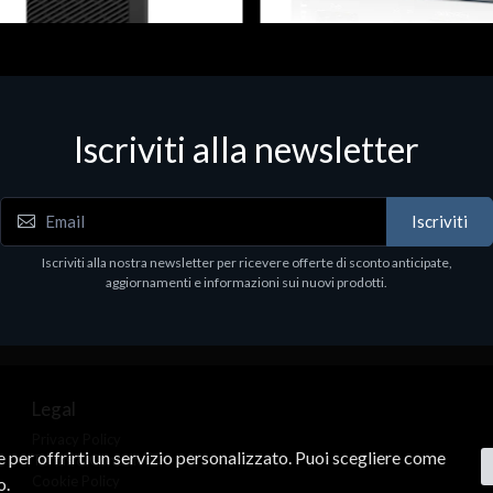
 & Workstations
Dispositivi di rete - LAN - WiFi - 4G
ell Pro Max Tower T2 CTO
Media conv. 1000BASE-SX/LX
Iscriviti alla newsletter
€21.35
.00
Iscriviti
Iscriviti alla nostra newsletter per ricevere offerte di sconto anticipate,
aggiornamenti e informazioni sui nuovi prodotti.
Legal
Privacy Policy
ne per offrirti un servizio personalizzato. Puoi scegliere come
Terms & Conditions
Cookie Policy
o.