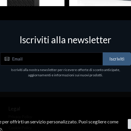
 & Workstations
Dispositivi di rete - LAN - WiFi - 4G
ell Pro Max Tower T2 CTO
Media conv. 1000BASE-SX/LX
Iscriviti alla newsletter
€21.35
.00
Iscriviti
Iscriviti alla nostra newsletter per ricevere offerte di sconto anticipate,
aggiornamenti e informazioni sui nuovi prodotti.
Legal
Privacy Policy
ne per offrirti un servizio personalizzato. Puoi scegliere come
Terms & Conditions
Cookie Policy
o.