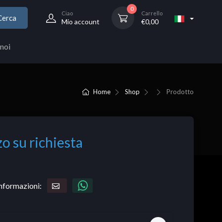
0
Ciao
Carrello
Cerca
Mio account
€
0,00
noi
Home
Shop
Prodotto
o su richiesta
informazioni: