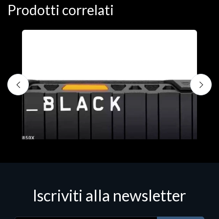
Prodotti correlati
D
C
€
Iscriviti alla newsletter
Hard Disk - SSD