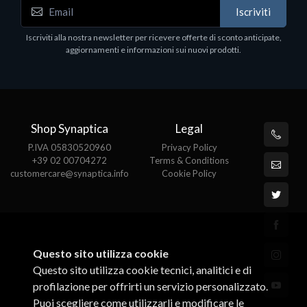
WD_BLACK SN850X NVMe SSD
Iscriviti
80
WDBB9H0020BNC - SSD - 2 TB - interno - M.2
2280 - PCIe 4.0 (NVMe) - dissipatore integrato -
Iscriviti alla nostra newsletter per ricevere offerte di sconto anticipate,
nero
aggiornamenti e informazioni sui nuovi prodotti.
€789.40
Shop Synaptica
Legal
P.IVA 05830520960
Privacy Policy
+39 02 00704272
Terms & Conditions
customercare@synaptica.info
Cookie Policy
Questo sito utilizza cookie
Questo sito utilizza cookie tecnici, analitici e di
profilazione per offrirti un servizio personalizzato.
Puoi scegliere come utilizzarli e modificare le