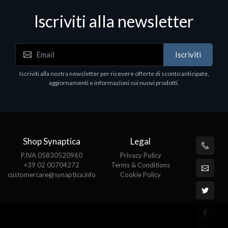
Iscriviti alla newsletter
Hard Disk - SSD
WD_BLACK SN850X NVMe SSD
Iscriviti
80
WDBB9H0020BNC - SSD - 2 TB - interno - M.2
2280 - PCIe 4.0 (NVMe) - dissipatore integrato -
Iscriviti alla nostra newsletter per ricevere offerte di sconto anticipate,
nero
aggiornamenti e informazioni sui nuovi prodotti.
€789.40
Shop Synaptica
Legal
P.IVA 05830520960
Privacy Policy
+39 02 00704272
Terms & Conditions
customercare@synaptica.info
Cookie Policy