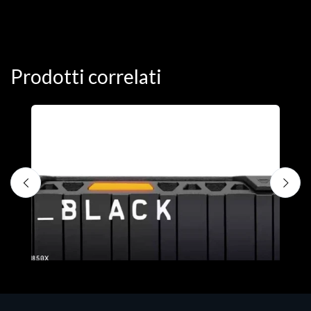
Prodotti correlati
D
C
€