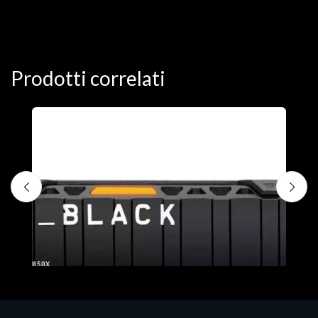
Prodotti correlati
D
C
€