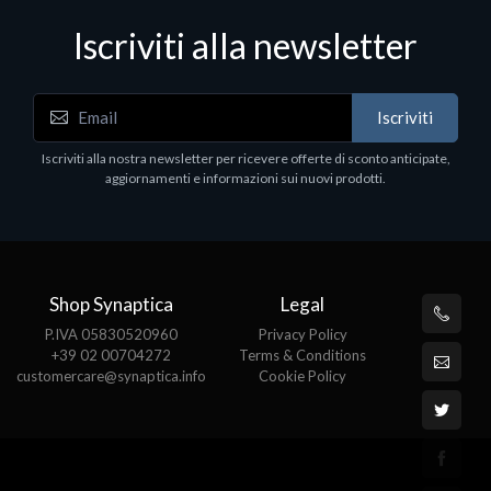
Iscriviti alla newsletter
Hard Disk - SSD
WD_BLACK SN850X NVMe SSD
Iscriviti
80
WDBB9H0020BNC - SSD - 2 TB - interno - M.2
2280 - PCIe 4.0 (NVMe) - dissipatore integrato -
Iscriviti alla nostra newsletter per ricevere offerte di sconto anticipate,
nero
aggiornamenti e informazioni sui nuovi prodotti.
€789.40
Shop Synaptica
Legal
P.IVA 05830520960
Privacy Policy
+39 02 00704272
Terms & Conditions
customercare@synaptica.info
Cookie Policy