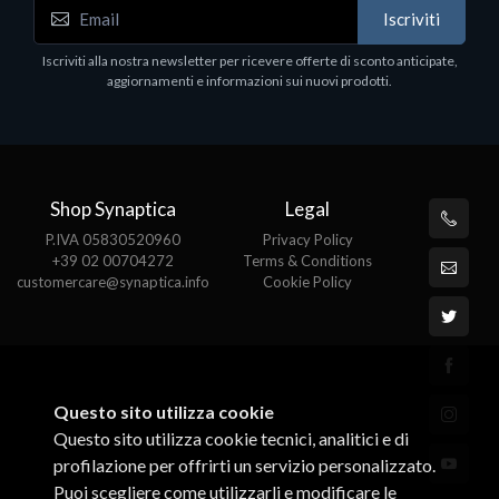
WD_BLACK SN850X NVMe SSD
Iscriviti
80
WDBB9H0020BNC - SSD - 2 TB - interno - M.2
2280 - PCIe 4.0 (NVMe) - dissipatore integrato -
Iscriviti alla nostra newsletter per ricevere offerte di sconto anticipate,
nero
aggiornamenti e informazioni sui nuovi prodotti.
€789.40
Shop Synaptica
Legal
P.IVA 05830520960
Privacy Policy
+39 02 00704272
Terms & Conditions
customercare@synaptica.info
Cookie Policy
Questo sito utilizza cookie
Questo sito utilizza cookie tecnici, analitici e di
profilazione per offrirti un servizio personalizzato.
Puoi scegliere come utilizzarli e modificare le