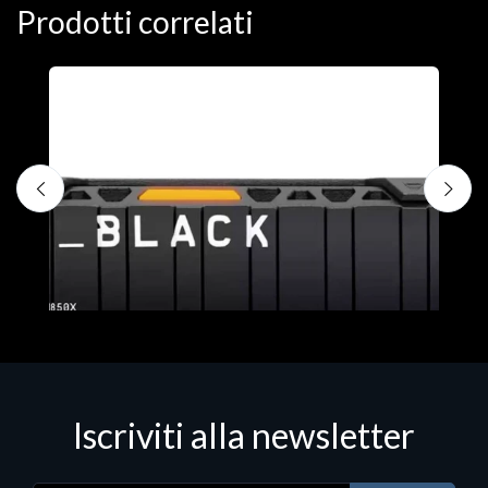
Prodotti correlati
D
C
€
Iscriviti alla newsletter
Hard Disk - SSD