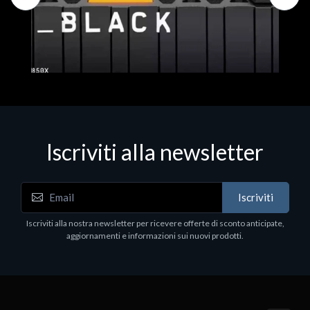
Iscriviti alla newsletter
Hard Disk - SSD
WD_BLACK SN850X NVMe SSD
Iscriviti
80
WDBB9H0020BNC - SSD - 2 TB - interno - M.2
2280 - PCIe 4.0 (NVMe) - dissipatore integrato -
Iscriviti alla nostra newsletter per ricevere offerte di sconto anticipate,
nero
aggiornamenti e informazioni sui nuovi prodotti.
€789.40