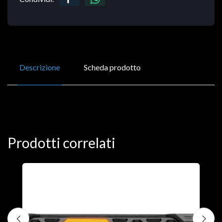
Descrizione
Scheda prodotto
Prodotti correlati
D
C
€