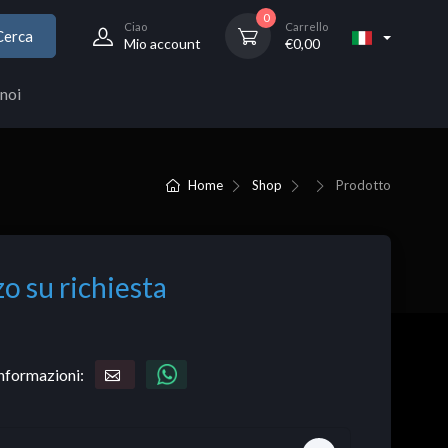
0
Ciao
Carrello
Cerca
Mio account
€
0,00
noi
Home
Shop
Prodotto
o su richiesta
informazioni: