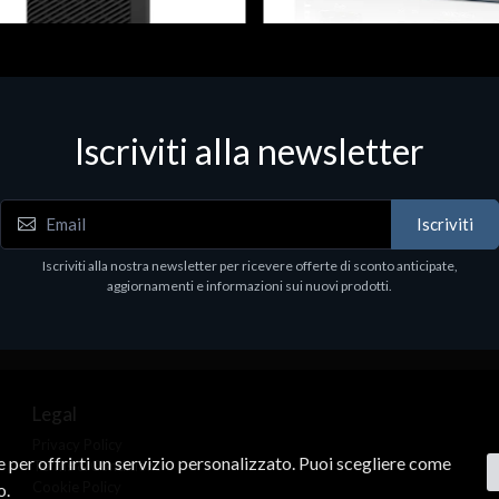
 & Workstations
Dispositivi di rete - LAN - WiFi - 4G
ell Pro Max Tower T2 CTO
Media conv. 1000BASE-SX/LX
Iscriviti alla newsletter
€21.35
.00
Iscriviti
Iscriviti alla nostra newsletter per ricevere offerte di sconto anticipate,
aggiornamenti e informazioni sui nuovi prodotti.
Legal
Privacy Policy
ne per offrirti un servizio personalizzato. Puoi scegliere come
Terms & Conditions
Cookie Policy
o.