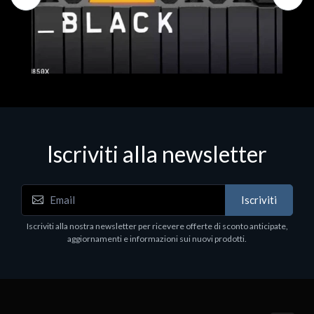
Iscriviti alla newsletter
Hard Disk - SSD
WD_BLACK SN850X NVMe SSD
Iscriviti
80
WDBB9H0020BNC - SSD - 2 TB - interno - M.2
2280 - PCIe 4.0 (NVMe) - dissipatore integrato -
Iscriviti alla nostra newsletter per ricevere offerte di sconto anticipate,
nero
aggiornamenti e informazioni sui nuovi prodotti.
€789.40