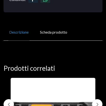
Descrizione
Scheda prodotto
Prodotti correlati
D
C
€