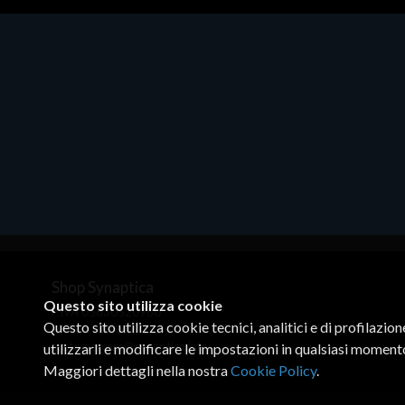
Dispositivi di rete - LAN - WiFi - 4G
Fiscaliz
CTO
Media conv. 1000BASE-SX/LX/LH
Newlan
Model
€21.35
SCANN
€292.
Shop Synaptica
Questo sito utilizza cookie
P.IVA 05830520960
Questo sito utilizza cookie tecnici, analitici e di profilazio
+39 02 00704272
customercare@synaptica.info
utilizzarli e modificare le impostazioni in qualsiasi moment
Maggiori dettagli nella nostra
Cookie Policy
.