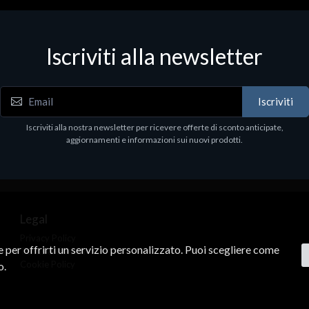
zatori
Desktop & Workstations
d lettore bar-code e QR-code
DELL Precision 3680, Intel Core 
Iscriviti alla newsletter
lo: NL BS80 2D CMOS BT
14900K, 64 GB, 1 TB nvme , 
ER 370 DEC
11 Pro, 64-bit, NVIDIA RTX40
12GB
80
€3379.40
Iscriviti
Iscriviti alla nostra newsletter per ricevere offerte di sconto anticipate,
aggiornamenti e informazioni sui nuovi prodotti.
Legal
Privacy Policy
ne per offrirti un servizio personalizzato. Puoi scegliere come
Terms & Conditions
Cookie Policy
o.