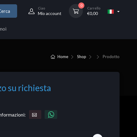
0
Ciao
Carrello
Cerca
Mio account
€
0,00
noi
Home
Shop
Prodotto
o su richiesta
informazioni: