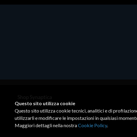
Hard Disk - SSD
Desktop
 NVMe
WD_BLACK SN850X NVMe SSD
CTO/D
 8 TB -
WDBB9H0020BNC - SSD - 2 TB -
W11P
NVMe) -
interno - M.2 2280 - PCIe 4.0 (NVMe) -
€2867
dissipatore integrato - nero
€789.40
Shop Synaptica
Questo sito utilizza cookie
P.IVA 05830520960
Questo sito utilizza cookie tecnici, analitici e di profilazio
+39 02 00704272
customercare@synaptica.info
utilizzarli e modificare le impostazioni in qualsiasi moment
Maggiori dettagli nella nostra
Cookie Policy
.