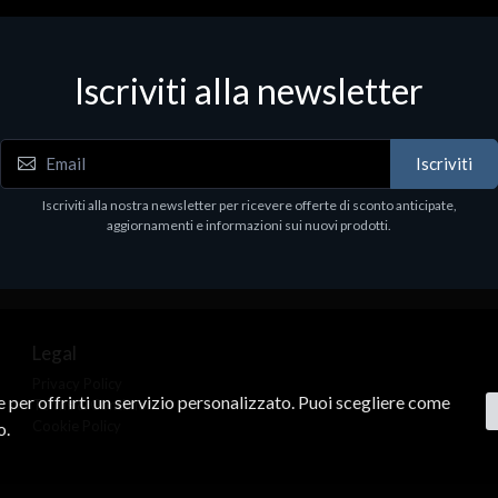
 & Workstations
Dispositivi di rete - LAN - WiFi - 4G
ell Pro Max Tower T2 CTO
Media conv. 1000BASE-SX/LX
Iscriviti alla newsletter
€21.35
.00
Iscriviti
Iscriviti alla nostra newsletter per ricevere offerte di sconto anticipate,
aggiornamenti e informazioni sui nuovi prodotti.
Legal
Privacy Policy
ne per offrirti un servizio personalizzato. Puoi scegliere come
Terms & Conditions
Cookie Policy
o.