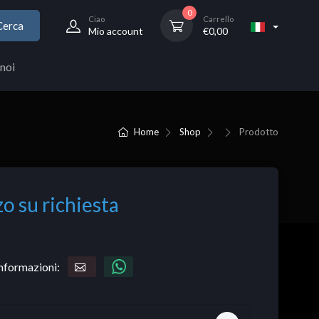
0
Ciao
Carrello
Cerca
Mio account
€
0,00
noi
Home
Shop
Prodotto
o su richiesta
informazioni: