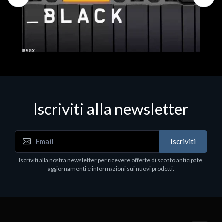
Iscriviti alla newsletter
Hard Disk - SSD
WD_BLACK SN850X NVMe SSD
Iscriviti
80
WDBB9H0020BNC - SSD - 2 TB - interno - M.2
2280 - PCIe 4.0 (NVMe) - dissipatore integrato -
Iscriviti alla nostra newsletter per ricevere offerte di sconto anticipate,
nero
aggiornamenti e informazioni sui nuovi prodotti.
€789.40