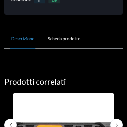
Descrizione
Scheda prodotto
Prodotti correlati
D
C
€