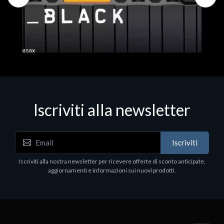
Iscriviti alla newsletter
Hard Disk - SSD
WD_BLACK SN850X NVMe SSD
Iscriviti
80
WDBB9H0020BNC - SSD - 2 TB - interno - M.2
2280 - PCIe 4.0 (NVMe) - dissipatore integrato -
Iscriviti alla nostra newsletter per ricevere offerte di sconto anticipate,
nero
aggiornamenti e informazioni sui nuovi prodotti.
€789.40