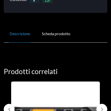
Descrizione
Scheda prodotto
Prodotti correlati
D
C
€