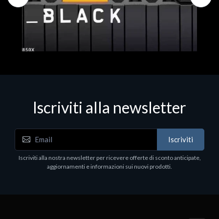
Iscriviti alla newsletter
Hard Disk - SSD
WD_BLACK SN850X NVMe SSD
Iscriviti
80
WDBB9H0020BNC - SSD - 2 TB - interno - M.2
2280 - PCIe 4.0 (NVMe) - dissipatore integrato -
Iscriviti alla nostra newsletter per ricevere offerte di sconto anticipate,
nero
aggiornamenti e informazioni sui nuovi prodotti.
€789.40