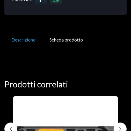
Descrizione
Scheda prodotto
Prodotti correlati
D
C
€