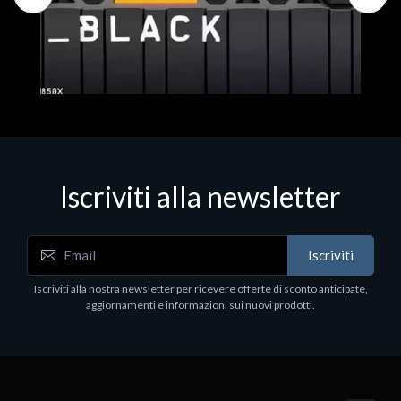
Iscriviti alla newsletter
Hard Disk - SSD
WD_BLACK SN850X NVMe SSD
Iscriviti
80
WDBB9H0020BNC - SSD - 2 TB - interno - M.2
2280 - PCIe 4.0 (NVMe) - dissipatore integrato -
Iscriviti alla nostra newsletter per ricevere offerte di sconto anticipate,
nero
aggiornamenti e informazioni sui nuovi prodotti.
€789.40