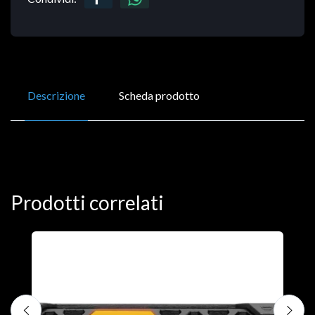
Descrizione
Scheda prodotto
Prodotti correlati
D
C
€