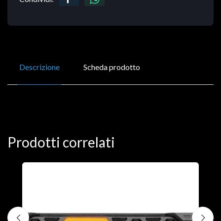
Descrizione
Scheda prodotto
Prodotti correlati
D
C
€