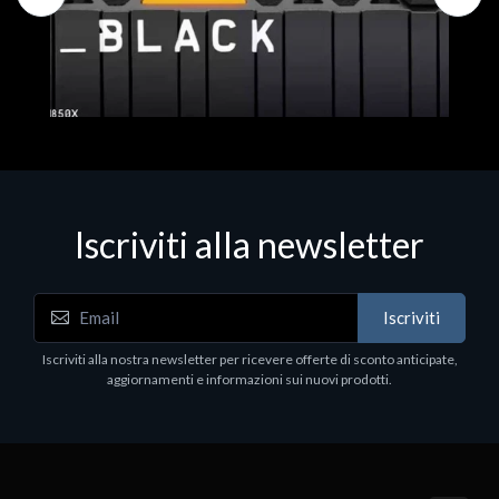
Iscriviti alla newsletter
Hard Disk - SSD
WD_BLACK SN850X NVMe SSD
Iscriviti
80
WDBB9H0020BNC - SSD - 2 TB - interno - M.2
2280 - PCIe 4.0 (NVMe) - dissipatore integrato -
Iscriviti alla nostra newsletter per ricevere offerte di sconto anticipate,
nero
aggiornamenti e informazioni sui nuovi prodotti.
€789.40