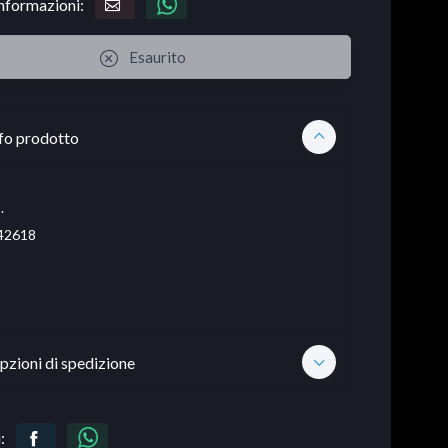
informazioni:
Esaurito
fo prodotto
.
42618
pzioni di spedizione
: