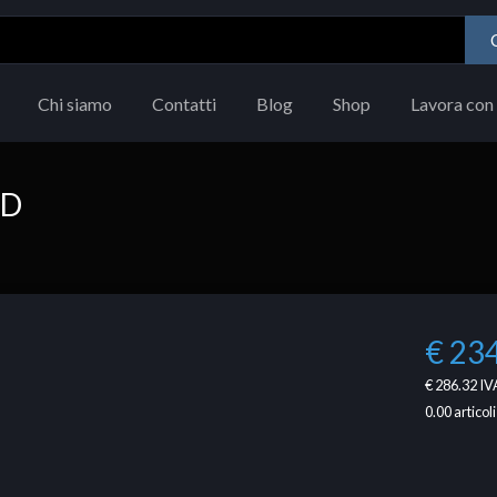
Chi siamo
Contatti
Blog
Shop
Lavora con 
FD
€ 23
€ 286.32
IVA
0.00
articoli