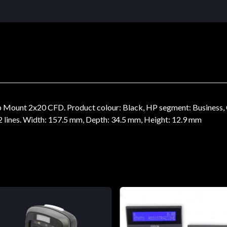
unt 2x20 CFD. Product colour: Black, HP segment: Business, Ce
: 2 lines. Width: 157.5 mm, Depth: 34.5 mm, Height: 12.9 mm