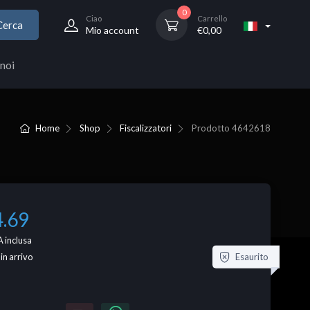
0
Ciao
Carrello
Cerca
Mio account
€
0,00
noi
Home
Shop
Fiscalizzatori
Prodotto
4642618
4.69
 inclusa
Esaurito
 in arrivo