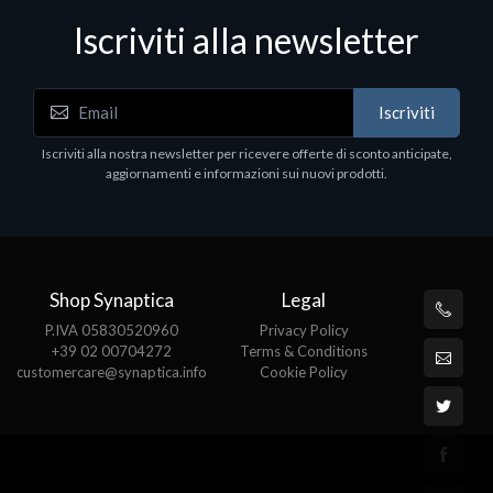
Iscriviti alla newsletter
Fiscalizzatori
F
Cassetto portasoldi 41x41x10
N
Iscriviti
F
€85.40
Iscriviti alla nostra newsletter per ricevere offerte di sconto anticipate,
€
aggiornamenti e informazioni sui nuovi prodotti.
Shop Synaptica
Legal
P.IVA 05830520960
Privacy Policy
+39 02 00704272
Terms & Conditions
customercare@synaptica.info
Cookie Policy