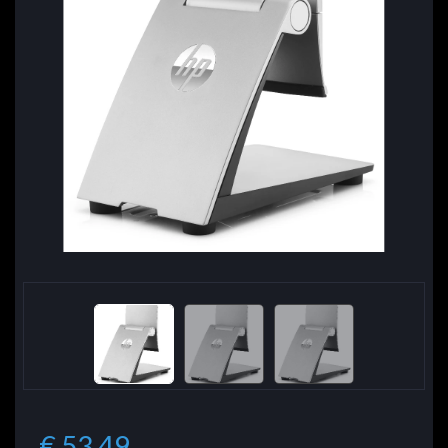
€ 53.49