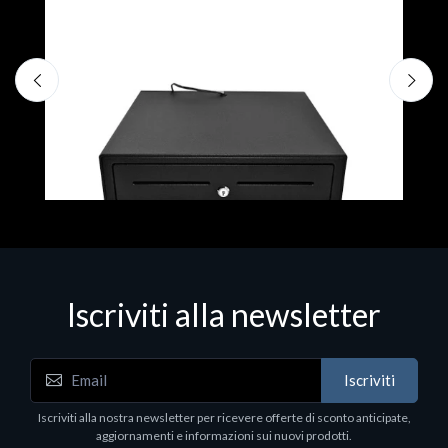
Iscriviti alla newsletter
Fiscalizzatori
F
Cassetto portasoldi 41x41x10
N
F
Iscriviti
€85.40
€
Iscriviti alla nostra newsletter per ricevere offerte di sconto anticipate,
aggiornamenti e informazioni sui nuovi prodotti.