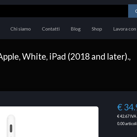
Chi siamo
Contatti
Blog
Shop
Lavora con 
le, White, iPad (2018 and later).,
€ 34.
€ 42.67
IVA 
0.00
articoli