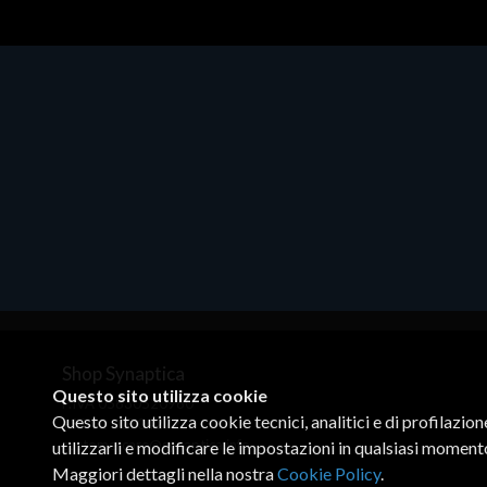
Accessori Vari
Accesso
PRO
44084 MICROSDHC CLASS10
44085
64GB+ADAPTO
128G
€5.68
€11.7
Shop Synaptica
Questo sito utilizza cookie
P.IVA 05830520960
Questo sito utilizza cookie tecnici, analitici e di profilazio
+39 02 00704272
customercare@synaptica.info
utilizzarli e modificare le impostazioni in qualsiasi moment
Maggiori dettagli nella nostra
Cookie Policy
.