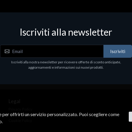
ri Vari
Accessori Vari
 MICROSDHC CLASS10
44034 PRO+MICROSDHC CL
Iscriviti alla newsletter
B+ADAPT
64GB
2
€15.10
Iscriviti
Iscriviti alla nostra newsletter per ricevere offerte di sconto anticipate,
aggiornamenti e informazioni sui nuovi prodotti.
Legal
Privacy Policy
ne per offrirti un servizio personalizzato. Puoi scegliere come
Terms & Conditions
Cookie Policy
o.