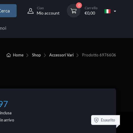
0
Ciao
Carrello
Cerca
Mio account
€
0,00
noi
Home
Shop
Accessori Vari
Prodotto
6976606
97
inclusa
Esaurito
 in arrivo