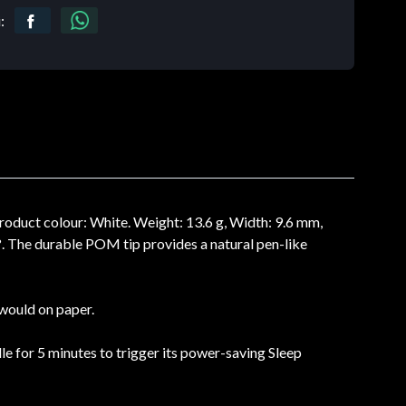
:
oduct colour: White. Weight: 13.6 g, Width: 9.6 mm,
d?. The durable POM tip provides a natural pen-like
 would on paper.
dle for 5 minutes to trigger its power-saving Sleep