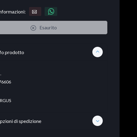
informazioni:
Esaurito
fo prodotto
.
76606
RGUS
pzioni di spedizione