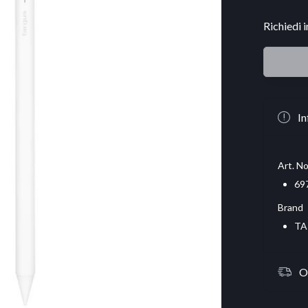
Richiedi 
In
Art. No
69
Brand
TA
O