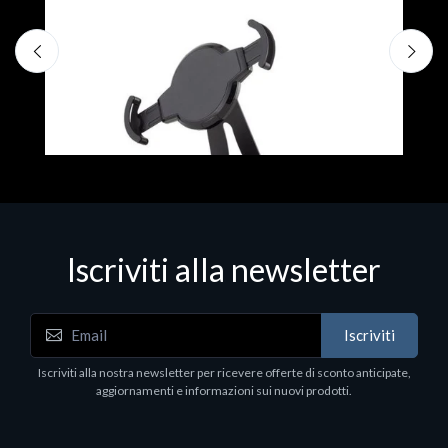
F
€
Iscriviti alla newsletter
Accessori Vari
Iscriviti
EPSON TABLET STAND, BLACK. Porta tablet
Epson, solido in metallo, orientabile in tre assi.
Iscriviti alla nostra newsletter per ricevere offerte di sconto anticipate,
Adatto a tutti i tablet.
aggiornamenti e informazioni sui nuovi prodotti.
€82.72