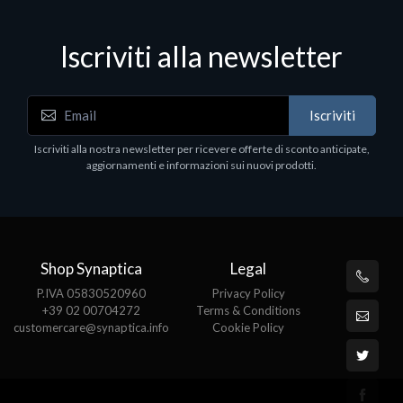
Iscriviti alla newsletter
Accessori Vari
Iscriviti
EPSON TABLET STAND, BLACK. Porta tablet
Epson, solido in metallo, orientabile in tre assi.
Iscriviti alla nostra newsletter per ricevere offerte di sconto anticipate,
Adatto a tutti i tablet.
aggiornamenti e informazioni sui nuovi prodotti.
€82.72
Shop Synaptica
Legal
P.IVA 05830520960
Privacy Policy
+39 02 00704272
Terms & Conditions
customercare@synaptica.info
Cookie Policy