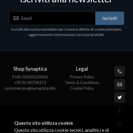
Notebook - Portatili
N
Iscriviti
LV Rz5-7520U 16GB 512 W11H 15
D
1
Iscriviti alla nostra newsletter per ricevere offerte di sconto anticipate,
€413.17
P
aggiornamenti e informazioni sui nuovi prodotti.
€
Shop Synaptica
Legal
P.IVA 05830520960
Privacy Policy
+39 02 00704272
Terms & Conditions
customercare@synaptica.info
Cookie Policy
Questo sito utilizza cookie
Questo sito utilizza cookie tecnici, analitici e di