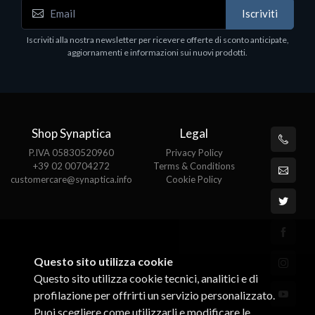
Accessori Vari
Iscriviti
EPSON TABLET STAND, BLACK. Porta tablet
Epson, solido in metallo, orientabile in tre assi.
Iscriviti alla nostra newsletter per ricevere offerte di sconto anticipate,
Adatto a tutti i tablet.
aggiornamenti e informazioni sui nuovi prodotti.
€82.72
Shop Synaptica
Legal
P.IVA 05830520960
Privacy Policy
+39 02 00704272
Terms & Conditions
customercare@synaptica.info
Cookie Policy
Questo sito utilizza cookie
Questo sito utilizza cookie tecnici, analitici e di
profilazione per offrirti un servizio personalizzato.
Puoi scegliere come utilizzarli e modificare le