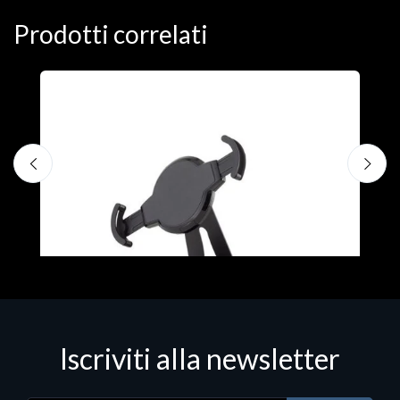
Prodotti correlati
A
F
€
Iscriviti alla newsletter