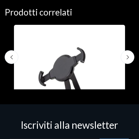
Prodotti correlati
A
F
€
Iscriviti alla newsletter