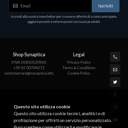
Accessori Vari
Iscriviti
EPSON TABLET STAND, BLACK. Porta tablet
Epson, solido in metallo, orientabile in tre assi.
Iscriviti alla nostra newsletter per ricevere offerte di sconto anticipate,
Adatto a tutti i tablet.
aggiornamenti e informazioni sui nuovi prodotti.
€82.72
Shop Synaptica
Legal
P.IVA 05830520960
Privacy Policy
+39 02 00704272
Terms & Conditions
customercare@synaptica.info
Cookie Policy
Questo sito utilizza cookie
Questo sito utilizza cookie tecnici, analitici e di
profilazione per offrirti un servizio personalizzato.
Puoi scegliere come utilizzarli e modificare le