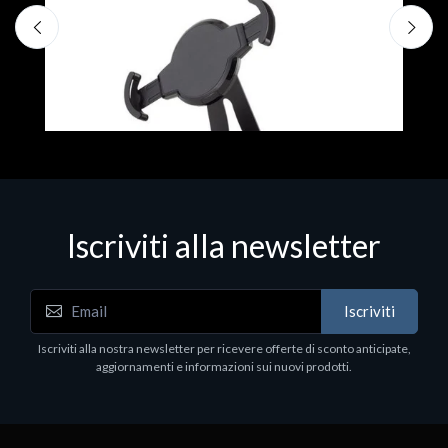
€
Iscriviti alla newsletter
Accessori Vari
Iscriviti
EPSON TABLET STAND, BLACK. Porta tablet
Epson, solido in metallo, orientabile in tre assi.
Iscriviti alla nostra newsletter per ricevere offerte di sconto anticipate,
Adatto a tutti i tablet.
aggiornamenti e informazioni sui nuovi prodotti.
€82.72