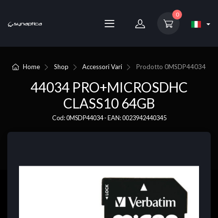
0
Home
Shop
Accessori Vari
Prodotto
0MSDP44034
44034 PRO+MICROSDHC
CLASS10 64GB
Cod: 0MSDP44034 - EAN: 0023942440345