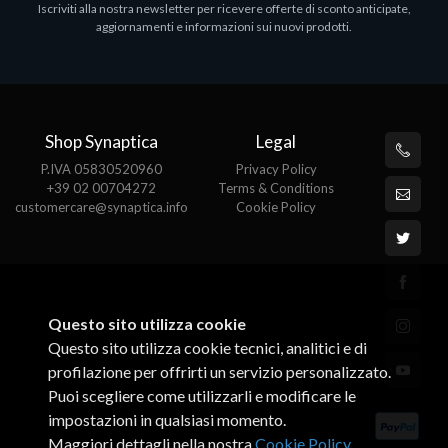
Iscriviti alla nostra newsletter per ricevere offerte di sconto anticipate,
€413.17
P
aggiornamenti e informazioni sui nuovi prodotti.
€
Shop Synaptica
Legal
P.IVA 05830520960
Privacy Policy
+39 02 00704272
Terms & Conditions
customercare@synaptica.info
Cookie Policy
Questo sito utilizza cookie
Questo sito utilizza cookie tecnici, analitici e di
profilazione per offrirti un servizio personalizzato.
Puoi scegliere come utilizzarli e modificare le
impostazioni in qualsiasi momento.
Maggiori dettagli nella nostra
Cookie Policy
.