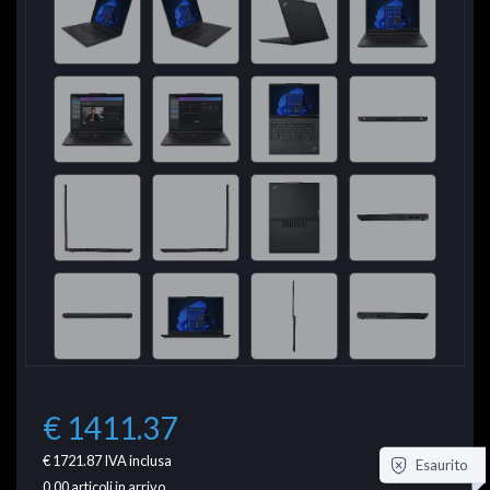
€ 1411.37
€ 1721.87
IVA inclusa
Esaurito
0.00
articoli in arrivo