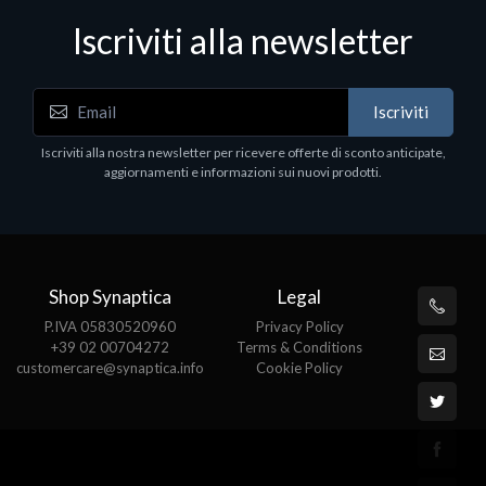
Iscriviti alla newsletter
Notebook - Portatili
Iscriviti
DELL Latitude 7640, Intel Core i7, 40.6 cm (16"),
1920 x 1200 pixels, 32 GB, 1000 GB, Windows 11
Iscriviti alla nostra newsletter per ricevere offerte di sconto anticipate,
Pro
aggiornamenti e informazioni sui nuovi prodotti.
€1852.95
Shop Synaptica
Legal
P.IVA 05830520960
Privacy Policy
+39 02 00704272
Terms & Conditions
customercare@synaptica.info
Cookie Policy