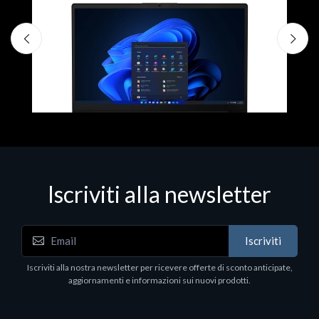
Iscriviti alla newsletter
ortatili
Notebook - Portatili
Iscriviti
520U 16GB 512 W11H 15
DELL Latitude 7640, In
1920 x 1200 pixels, 
Iscriviti alla nostra newsletter per ricevere offerte di sconto anticipate,
Pro
aggiornamenti e informazioni sui nuovi prodotti.
€1852.95