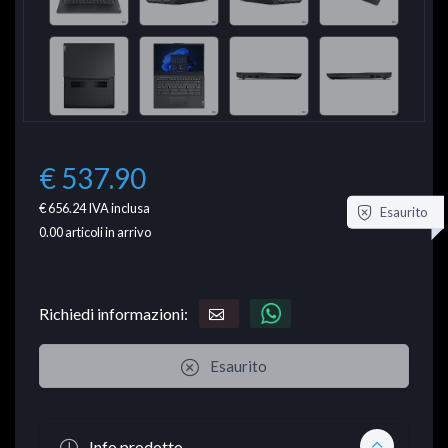
€ 537.90
€ 656.24
IVA inclusa
Esaurito
0.00
articoli in arrivo
Richiedi informazioni:
Esaurito
Info prodotto