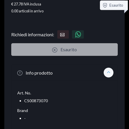
€ 27.78
IVA inclusa
Esaurito
0.00
articoli in arrivo
Richiedi informazioni:
Esaurito
Info prodotto
Art. No.
CS00873070
Brand
-