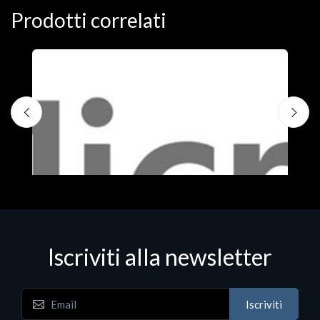
Prodotti correlati
Iscriviti alla newsletter
Iscriviti
Software - Office Productivity
S