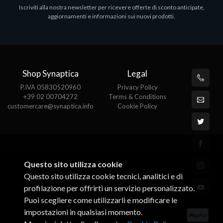
Iscriviti alla nostra newsletter per ricevere offerte di sconto anticipate,
MS OFFICE H&S 2021 ESD
M
aggiornamenti e informazioni sui nuovi prodotti.
€143.51
€
Shop Synaptica
Legal
P.IVA 05830520960
Privacy Policy
+39 02 00704272
Terms & Conditions
customercare@synaptica.info
Cookie Policy
Questo sito utilizza cookie
Questo sito utilizza cookie tecnici, analitici e di
profilazione per offrirti un servizio personalizzato.
Puoi scegliere come utilizzarli e modificare le
impostazioni in qualsiasi momento.