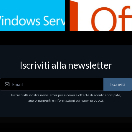
Iscriviti alla newsletter
 - Office Productivity
Software - Office Productivity
.Svr.Ess. 2019 64bit Ita
MS O365 Business Prem Retai
97
€143.97
Iscriviti
Iscriviti alla nostra newsletter per ricevere offerte di sconto anticipate,
aggiornamenti e informazioni sui nuovi prodotti.