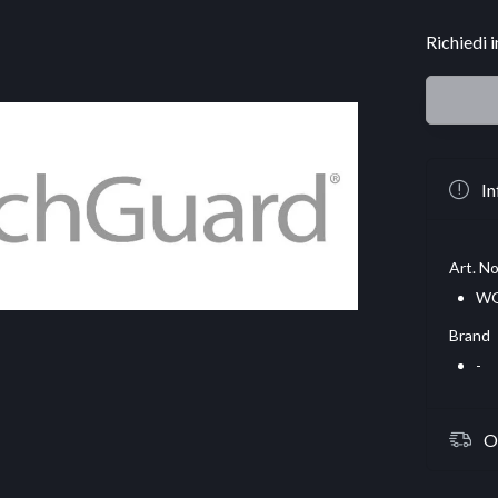
Richiedi 
In
Art. No
WG
Brand
-
O