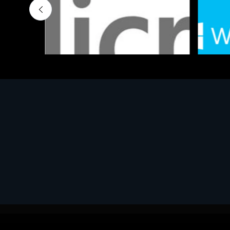
Software - Office Productivity
Software
MS OFFICE H&S 2021 ESD
MS Win
€143.51
€452.