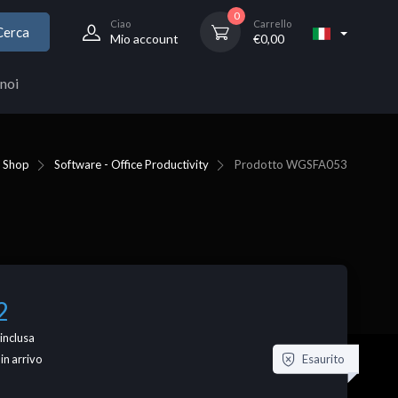
0
Ciao
Carrello
Cerca
Mio account
€
0,00
noi
Shop
Software - Office Productivity
Prodotto
WGSFA053
2
inclusa
Esaurito
 in arrivo