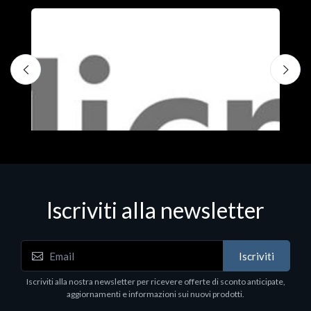
Iscriviti alla newsletter
Iscriviti
Software - Office Productivity
S
Iscriviti alla nostra newsletter per ricevere offerte di sconto anticipate,
MS OFFICE H&S 2021 ESD
M
aggiornamenti e informazioni sui nuovi prodotti.
€143.51
€