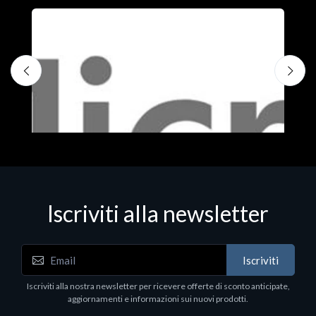
Iscriviti alla newsletter
Iscriviti
Software - Office Productivity
S
Iscriviti alla nostra newsletter per ricevere offerte di sconto anticipate,
MS OFFICE H&S 2021 ESD
M
aggiornamenti e informazioni sui nuovi prodotti.
€143.51
€