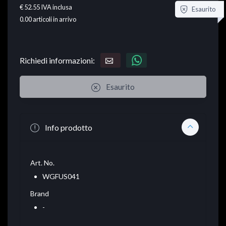
€ 52.55
IVA inclusa
Esaurito
0.00
articoli in arrivo
Richiedi informazioni:
Esaurito
Info prodotto
Art. No.
WGFUS041
Brand
-